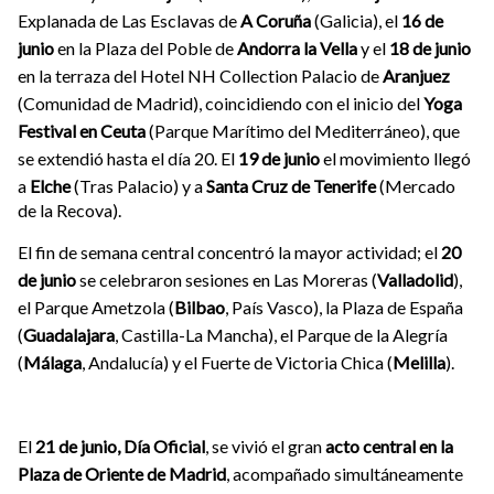
Explanada de Las Esclavas de
A Coruña
(Galicia), el
16 de
junio
en la Plaza del Poble de
Andorra la Vella
y el
18 de junio
en la terraza del Hotel NH Collection Palacio de
Aranjuez
(Comunidad de Madrid), coincidiendo con el inicio del
Yoga
Festival en Ceuta
(Parque Marítimo del Mediterráneo), que
se extendió hasta el día 20. El
19 de junio
el movimiento llegó
a
Elche
(Tras Palacio) y a
Santa Cruz de Tenerife
(Mercado
de la Recova).
El fin de semana central concentró la mayor actividad; el
20
de junio
se celebraron sesiones en Las Moreras (
Valladolid
),
el Parque Ametzola (
Bilbao
, País Vasco), la Plaza de España
(
Guadalajara
, Castilla-La Mancha), el Parque de la Alegría
(
Málaga
, Andalucía) y el Fuerte de Victoria Chica (
Melilla
).
El
21 de junio, Día Oficial
, se vivió el gran
acto central en la
Plaza de Oriente de Madrid
, acompañado simultáneamente