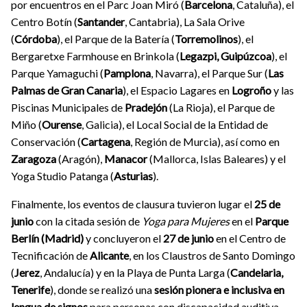
por encuentros en el Parc Joan Miró (
Barcelona
, Cataluña), el
Centro Botín (
Santander
, Cantabria), La Sala Orive
(
Córdoba
), el Parque de la Batería (
Torremolinos
), el
Bergaretxe Farmhouse en Brinkola (
Legazpi, Guipúzcoa
), el
Parque Yamaguchi (
Pamplona
, Navarra), el Parque Sur (
Las
Palmas de Gran Canaria
), el Espacio Lagares en
Logroño
y las
Piscinas Municipales de
Pradejón
(La Rioja), el Parque de
Miño (
Ourense
, Galicia), el Local Social de la Entidad de
Conservación (
Cartagena
, Región de Murcia), así como en
Zaragoza
(Aragón),
Manacor
(Mallorca, Islas Baleares) y el
Yoga Studio Patanga (
Asturias
).
Finalmente, los eventos de clausura tuvieron lugar el
25 de
junio
con la citada sesión de
Yoga para Mujeres
en el
Parque
Berlín (Madrid)
y concluyeron el
27 de junio
en el Centro de
Tecnificación de
Alicante
, en los Claustros de Santo Domingo
(
Jerez
, Andalucía) y en la Playa de Punta Larga (
Candelaria,
Tenerife
), donde se realizó una
sesión pionera e inclusiva en
lengua de signos
para personas con discapacidad auditiva.